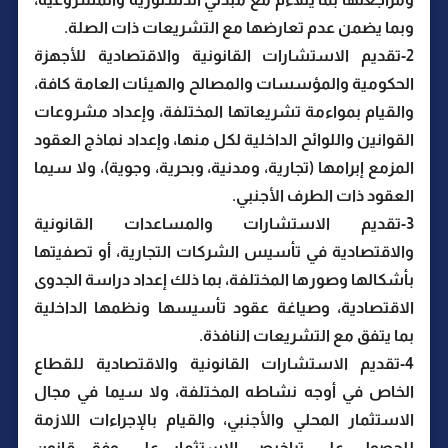
وبما يضمن عدم تعارضها مع التشريعات ذات الصلة.
2-تقديم الاستشارات القانونية والاقتصادية للأجهزة
الحكومية والمؤسسات والمصالح والهيئات العامة كافة،
والقيام بمواءمة تشريعاتها المختلفة، وإعداد مشروعات
القوانين واللوائح الداخلية لكل منها، وإعداد نماذج العقود
المزمع إبرامها (تجارية، ومدنية، وبحرية، وجوية)، ولا سيما
العقود ذات الطرف الأجنبي.
3-تقديم الاستشارات والمساعدات القانونية
والاقتصادية في تأسيس الشركات التجارية، أو تصفيتها
بأشكالها وصورها المختلفة، بما ذلك إعداد دراسة الجدوى
الاقتصادية، وصياغة عقود تأسيسها ونظمها الداخلية
بما يتفق مع التشريعات النافذة.
4-تقديم الاستشارات القانونية والاقتصادية للقطاع
الخاص في أوجه نشاطه المختلفة، ولا سيما في مجال
الاستثمار المحلي والأجنبي، والقيام بالإجراءات اللازمة
للحصول على تراخيص الاستثمار على وفق قانون