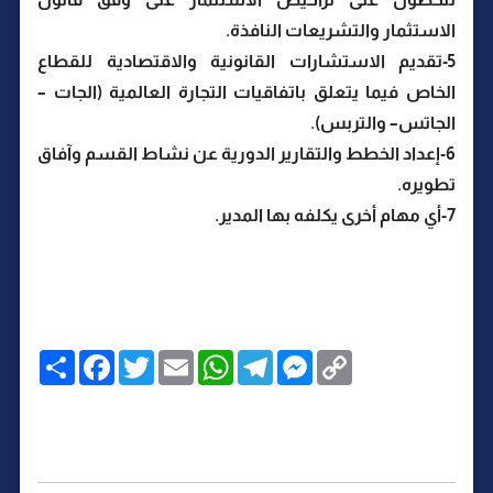
الاستثمار والتشريعات النافذة.
5-تقديم الاستشارات القانونية والاقتصادية للقطاع
الخاص فيما يتعلق باتفاقيات التجارة العالمية (الجات –
الجاتس– والتربس).
6-إعداد الخطط والتقارير الدورية عن نشاط القسم وآفاق
تطويره.
7-أي مهام أخرى يكلفه بها المدير.
C
M
T
W
E
T
F
ا
o
e
e
h
m
w
a
ن
p
s
l
a
a
i
c
ش
y
s
e
t
i
t
e
ر
b
t
l
s
g
e
L
o
e
A
r
n
i
o
r
p
a
g
n
k
p
m
e
k